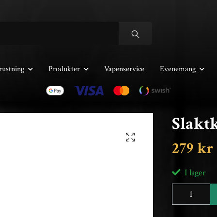
rustning
Produkter
Vapenservice
Evenemang
Slakt
279 kr
I lager