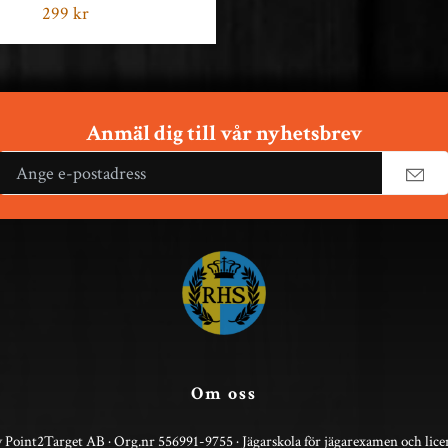
299 kr
Anmäl dig till vår nyhetsbrev
Om oss
 Point2Target AB · Org.nr 556991-9755 · Jägarskola för jägarexamen och lice