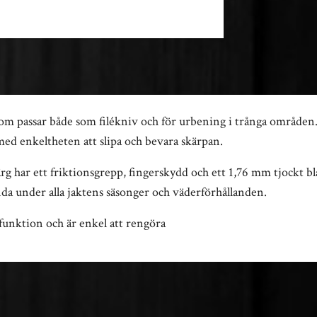
 passar både som filékniv och för urbening i trånga områden. D
 med enkeltheten att slipa och bevara skärpan.
g har ett friktionsgrepp, fingerskydd och ett 1,76 mm tjockt bla
nda under alla jaktens säsonger och väderförhållanden.
funktion och är enkel att rengöra