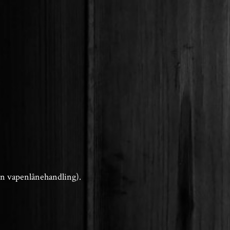
 en vapenlånehandling).