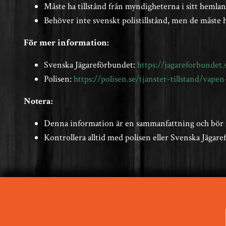
Måste ha tillstånd från myndigheterna i sitt hemla
Behöver inte svenskt polistillstånd, men de måste h
För mer information:
Svenska Jägareförbundet:
https://jagareforbundet
Polisen:
https://polisen.se/tjanster-tillstand/vapen
Notera:
Denna information är en sammanfattning och bör i
Kontrollera alltid med polisen eller Svenska Jägare