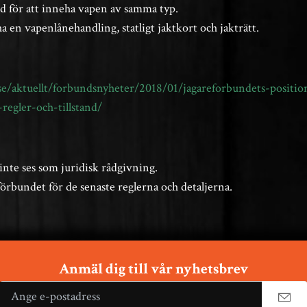
nd för att inneha vapen av samma typ.
a en vapenlånehandling, statligt jaktkort och jakträtt.
.se/aktuellt/forbundsnyheter/2018/01/jagareforbundets-positio
-regler-och-tillstand/
nte ses som juridisk rådgivning.
förbundet för de senaste reglerna och detaljerna.
Anmäl dig till vår nyhetsbrev