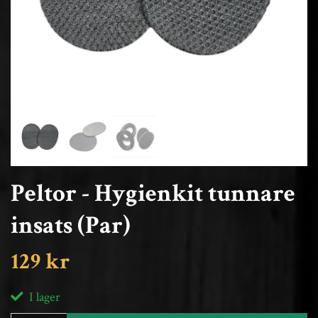
Peltor - Hygienkit tunnare
insats (Par)
129 kr
I lager