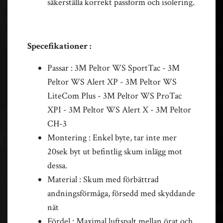
säkerställa korrekt passform och isolering.
Specefikationer :
Passar : 3M Peltor WS SportTac - 3M
Peltor WS Alert XP - 3M Peltor WS
LiteCom Plus - 3M Peltor WS ProTac
XPI - 3M Peltor WS Alert X - 3M Peltor
CH-3
Montering : Enkel byte, tar inte mer
20sek byt ut befintlig skum inlägg mot
dessa.
Material : Skum med förbättrad
andningsförmåga, försedd med skyddande
nät
Fördel : Maximal luftspalt mellan örat och