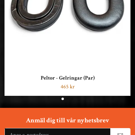
Peltor - Gelringar (Par)
465 kr
Anmäl dig till vår nyhetsbrev