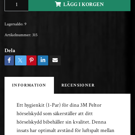
LÄGG I KORGEN
Lagersaldo:
9
Artikelnummer:
315
Dela
INFORMATION
RECENSIONER
Ett hygienkit (1-Par) för dina 3M Peltor
hörselskydd som säkerställer att ditt
hörselskydd bibehåller sin kvalitet. Denna
insats har optimalt
avstånd för luftspalt mellan