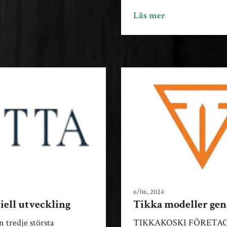
Läs mer
6/06, 2024
av Royal Hunting Sw
iell utveckling
Tikka modeller geno
n tredje största
TIKKAKOSKI FÖRETA