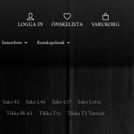
LOGGA IN
ÖNSKELISTA
VARUKORG
Samarbete
Kunskapsbank
Sako 85
Sako L46
Sako L57
Sako Lotta
Tikka M-65
Tikka T1x
Tikka T3 Tactical