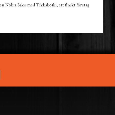
en Nokia Sako med Tikkakoski, ett finskt företag