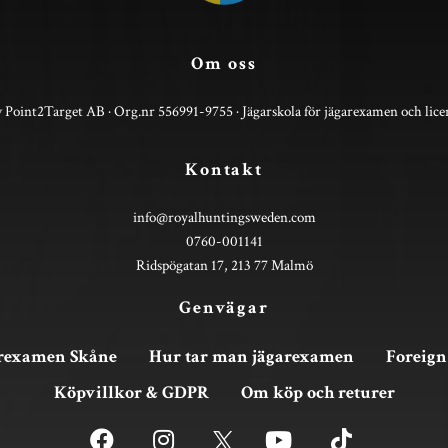
Om oss
 Point2Target AB · Org.nr 556991-9755 · Jägarskola för jägarexamen och lice
Kontakt
info@royalhuntingsweden.com
0760-001141
Ridspögatan 17, 213 77 Malmö
Genvägar
rexamen Skåne
Hur tar man jägarexamen
Foreign
Köpvillkor & GDPR
Om köp och returer