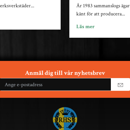
erksverkstäder...
År 1983 sammanslogs ägar
känt för att producera...
Läs mer
Anmäl dig till vår nyhetsbrev