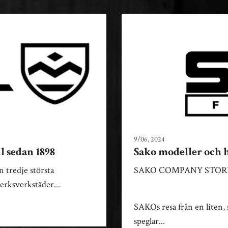
9/06, 2024
av Royal Hunting Sw
l sedan 1898
Sako modeller och h
n tredje största
SAKO COMPANY STORY
erksverkstäder...
SAKOs resa från en liten, st
speglar...