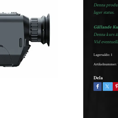
Denna produkt 
lager status.
Gällande Ku
Denna kurs är
Vid eventuella
Lagersaldo:
1
Artikelnummer:
Dela