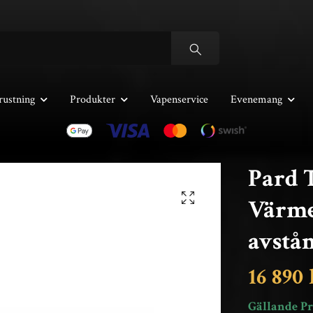
rustning
Produkter
Vapenservice
Evenemang
Pard 
Värm
avstå
16 890
Gällande Pr