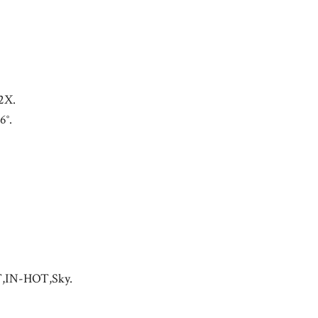
2X.
6°.
,IN-HOT,Sky.