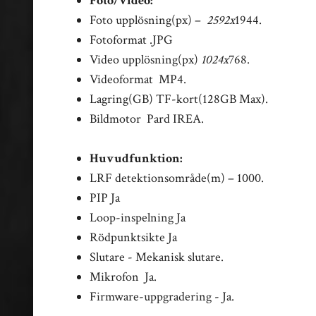
Foto/Video:
Foto upplösning(px) –
2592x
1944.
Fotoformat .JPG
Video upplösning(px)
1024x
768.
Videoformat MP4.
Lagring(GB) TF-kort(128GB Max).
Bildmotor Pard IREA.
Huvudfunktion:
LRF detektionsområde(m) – 1000.
PIP Ja
Loop-inspelning Ja
Rödpunktsikte Ja
Slutare - Mekanisk slutare.
Mikrofon Ja.
Firmware-uppgradering - Ja.