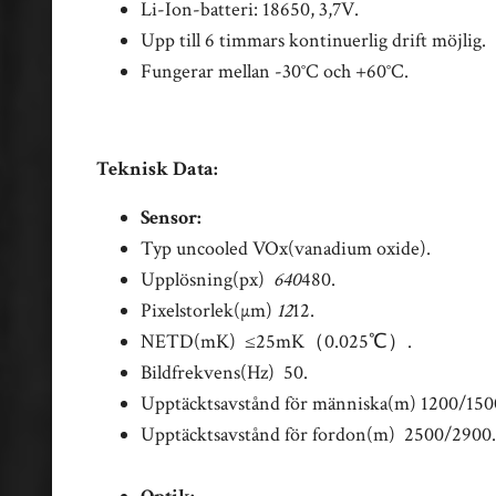
Li-Ion-batteri: 18650, 3,7V.
Upp till 6 timmars kontinuerlig drift möjlig.
Fungerar mellan -30°C och +60°C.
Teknisk Data:
Sensor:
Typ uncooled VOx(vanadium oxide).
Upplösning(px)
640
480.
Pixelstorlek(µm)
12
12.
NETD(mK) ≤25mK（0.025℃）.
Bildfrekvens(Hz) 50.
Upptäcktsavstånd för människa(m) 1200/150
Upptäcktsavstånd för fordon(m) 2500/2900.