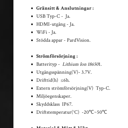
Gränsitt & Anslutningar :
USB Typ-C - Ja.
HDMI-utgång - Ja.
WiFi - Ja.
Stödda appar - PardVision.
Strömförsörjning :
Batterityp -
Lithium Ion 18650
1.
Utgångsspänning(V)- 3.7V.
Drifttid(h) ≤6h.
Extern strömförsörjning(V) Typ-C.
Miljöegenskaper.
Skyddsklass IP67.
Driftstemperatur(°C) -20℃~50℃