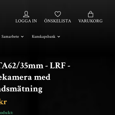
LOGGA IN
ÖNSKELISTA
VARUKORG
Samarbete
Kunskapsbank
TA62/35mm - LRF -
ekamera med
ndsmätning
 kr
odukt: