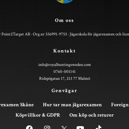
Om oss
 Point2Target AB · Org.nr 556991-9755 · Jägarskola för jägarexamen och lice
Kontakt
info@royalhuntingsweden.com
0760-001141
Ridspögatan 17, 213 77 Malmö
Genvägar
rexamen Skåne
Hur tar man jägarexamen
Foreign
Köpvillkor & GDPR
Om köp och returer