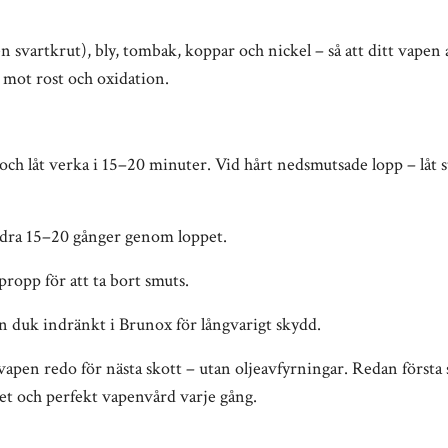
 svartkrut), bly, tombak, koppar och nickel – så att ditt vapen a
t mot rost och oxidation.
ch låt verka i 15–20 minuter. Vid hårt nedsmutsade lopp – låt s
dra 15–20 gånger genom loppet.
ropp för att ta bort smuts.
 duk indränkt i Brunox för långvarigt skydd.
apen redo för nästa skott – utan oljeavfyrningar. Redan första s
ghet och perfekt vapenvård varje gång.