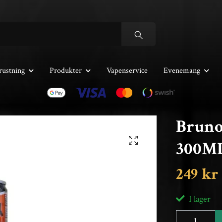
rustning
Produkter
Vapenservice
Evenemang
Bruno
300M
249 kr
I lager