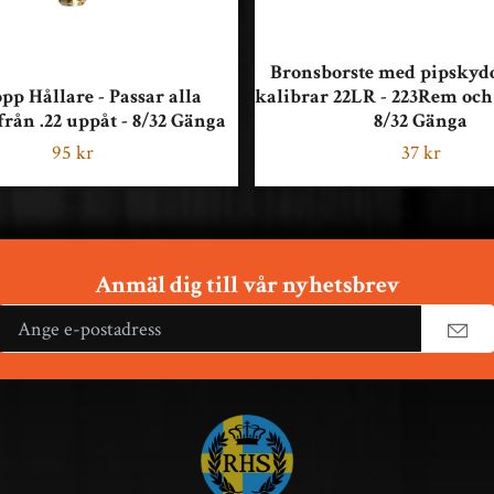
Bronsborste med pipskydd
pp Hållare - Passar alla
kalibrar 22LR - 223Rem och
från .22 uppåt - 8/32 Gänga
8/32 Gänga
95 kr
37 kr
Anmäl dig till vår nyhetsbrev