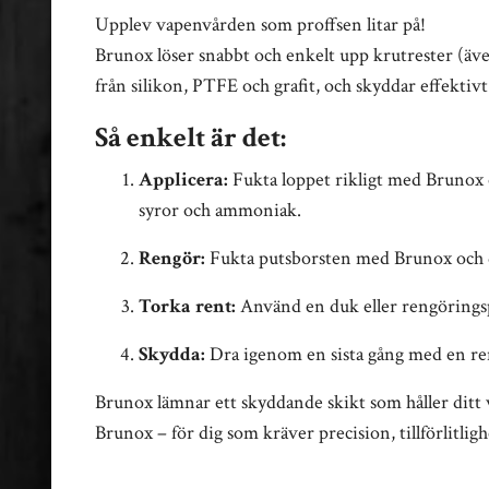
Upplev vapenvården som proffsen litar på!
Brunox löser snabbt och enkelt upp krutrester (även
från silikon, PTFE och grafit, och skyddar effektiv
Så enkelt är det:
Applicera:
Fukta loppet rikligt med Brunox o
syror och ammoniak.
Rengör:
Fukta putsborsten med Brunox och 
Torka rent:
Använd en duk eller rengöringsp
Skydda:
Dra igenom en sista gång med en ren
Brunox lämnar ett skyddande skikt som håller ditt v
Brunox – för dig som kräver precision, tillförlitli