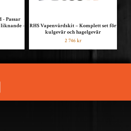
 - Passar
 liknande -
RHS Vapenvårdskit – Komplett set för
L
kulgevär och hagelgevär
2 746 kr