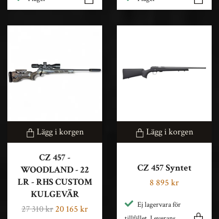
Lägg i korgen
Lägg i korgen
CZ 457 -
CZ 457 Syntet
WOODLAND - 22
LR - RHS CUSTOM
8 895 kr
KULGEVÄR
Ej lagervara för
27 310 kr
20 165 kr
tillfället. Leverans