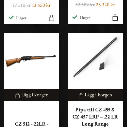
32 582 kr
28 320 kr
17 510 kr
13 650 kr
I lager
I lager
Lägg i korgen
Lägg i korgen
Pipa till CZ 455 &
CZ 457 LRP – .22 LR
CZ 512 - 22LR -
Long Range