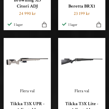
Browning 525
Citori ADJ
Beretta BRX1
24 990 kr
23 199 kr
I lager
I lager
Flera val
Flera val
Tikka T3X UPR -
Tikka T3X Lite -