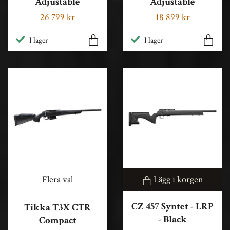
Adjustable
Adjustable
26 799 kr
18 899 kr
I lager
I lager
Flera val
Lägg i korgen
CZ 457 Syntet - LRP
Tikka T3X CTR
- Black
Compact