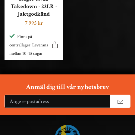
Takedown - 22LR -
Jaktgodkänd
7 995 kr
Finns på
centrallager. Leverans
mellan 10-15 dagar
Anmäl dig till vår nyhetsbrev