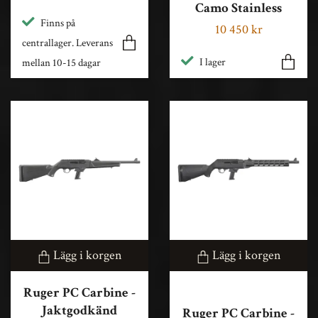
Camo Stainless
Finns på
10 450 kr
centrallager. Leverans
I lager
mellan 10-15 dagar
Lägg i korgen
Lägg i korgen
Ruger PC Carbine -
Jaktgodkänd
Ruger PC Carbine -