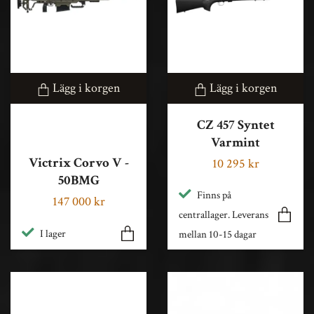
Lägg i korgen
Lägg i korgen
CZ 457 Syntet
Varmint
Victrix Corvo V -
10 295 kr
50BMG
Finns på
147 000 kr
centrallager. Leverans
I lager
mellan 10-15 dagar