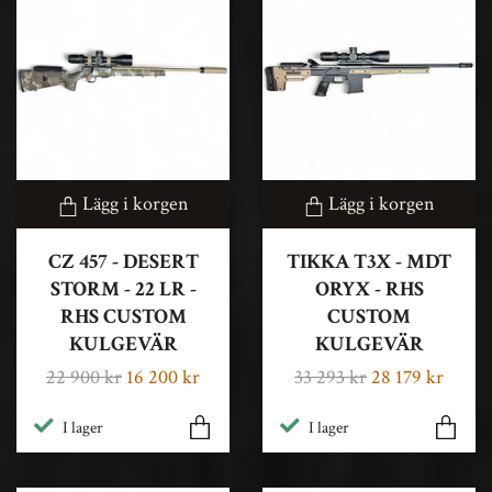
Lägg i korgen
Lägg i korgen
CZ 457 - DESERT
TIKKA T3X - MDT
STORM - 22 LR -
ORYX - RHS
RHS CUSTOM
CUSTOM
KULGEVÄR
KULGEVÄR
22 900 kr
16 200 kr
33 293 kr
28 179 kr
I lager
I lager