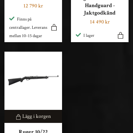
Handguard -
12 790 kr
Jaktgodkänd
Finns på
14 490 kr
centrallager. Leverans
I lager
mellan 10-15 dagar
Lägg i korgen
Ruger 10/22