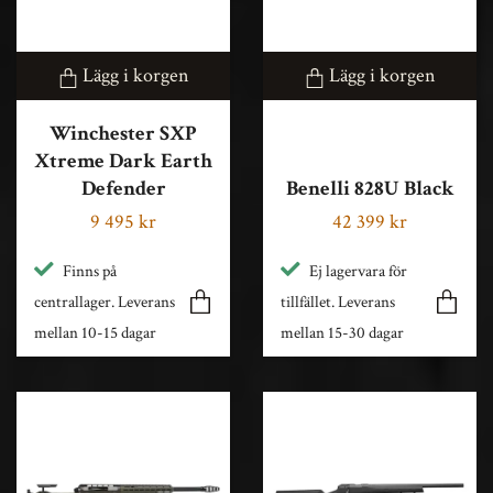
Lägg i korgen
Lägg i korgen
Winchester SXP
Xtreme Dark Earth
Defender
Benelli 828U Black
9 495 kr
42 399 kr
Finns på
Ej lagervara för
centrallager. Leverans
tillfället. Leverans
mellan 10-15 dagar
mellan 15-30 dagar