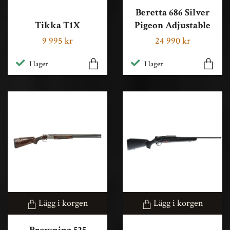
Beretta 686 Silver
Tikka T1X
Pigeon Adjustable
9 995 kr
24 990 kr
I lager
I lager
Lägg i korgen
Lägg i korgen