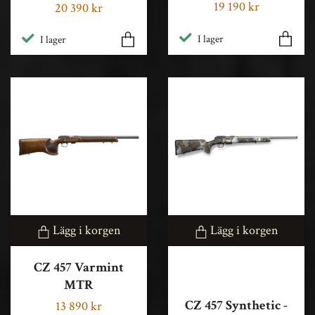
19 190 kr
20 390 kr
I lager
I lager
Lägg i korgen
Lägg i korgen
CZ 457 Varmint
MTR
CZ 457 Synthetic -
13 890 kr