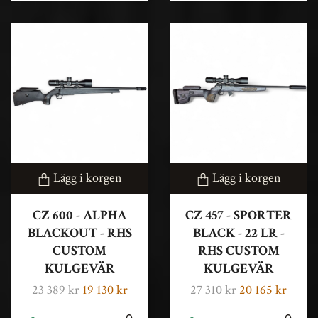
Lägg i korgen
Lägg i korgen
CZ 600 - ALPHA
CZ 457 - SPORTER
BLACKOUT - RHS
BLACK - 22 LR -
CUSTOM
RHS CUSTOM
KULGEVÄR
KULGEVÄR
23 389 kr
19 130 kr
27 310 kr
20 165 kr