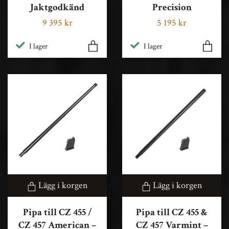
Jaktgodkänd
Precision
9 395 kr
5 195 kr
I lager
I lager
Lägg i korgen
Lägg i korgen
Pipa till CZ 455 /
Pipa till CZ 455 &
CZ 457 American –
CZ 457 Varmint –