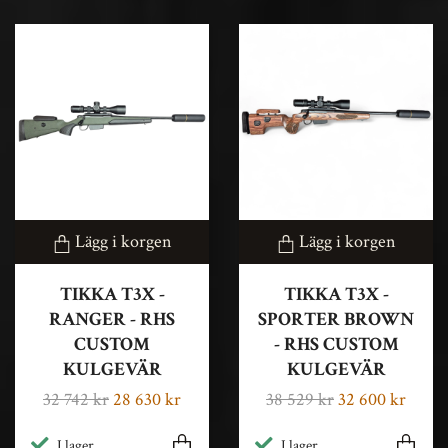
Lägg i korgen
Lägg i korgen
TIKKA T3X -
TIKKA T3X -
RANGER - RHS
SPORTER BROWN
CUSTOM
- RHS CUSTOM
KULGEVÄR
KULGEVÄR
32 742 kr
28 630 kr
38 529 kr
32 600 kr
I lager
I lager