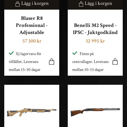
Lägg i korgen
Lägg i korgen
Blaser R8
Professional -
Benelli M2 Speed -
Adjustable
IPSC - Jaktgodkänd
57 300 kr
32 995 kr
Ej lagervara för
Finns på
tillfället. Leverans
centrallager. Leverans
mellan 15-30 dagar
mellan 10-15 dagar