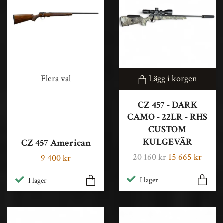
Flera val
Lägg i korgen
CZ 457 - DARK
CAMO - 22LR - RHS
CUSTOM
KULGEVÄR
CZ 457 American
20 160 kr
15 665 kr
9 400 kr
I lager
I lager