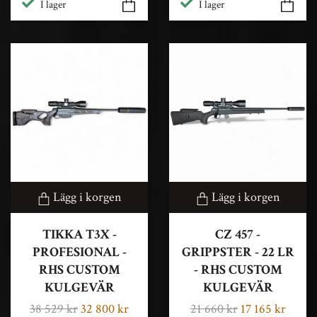
I lager
I lager
Lägg i korgen
Lägg i korgen
TIKKA T3X -
CZ 457 -
PROFESIONAL -
GRIPPSTER - 22 LR
RHS CUSTOM
- RHS CUSTOM
KULGEVÄR
KULGEVÄR
38 529 kr
32 800 kr
21 660 kr
17 165 kr