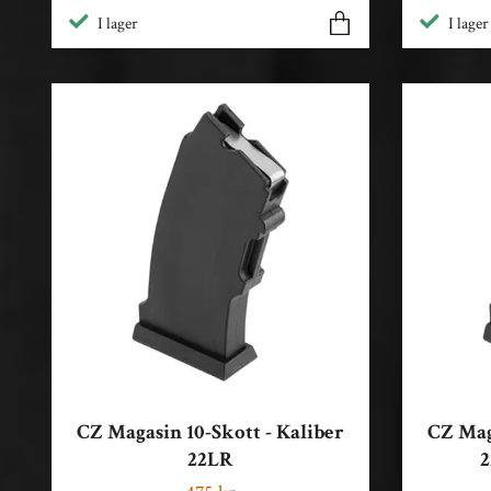
I lager
I lager
CZ Magasin 10-Skott - Kaliber
CZ Mag
22LR
2