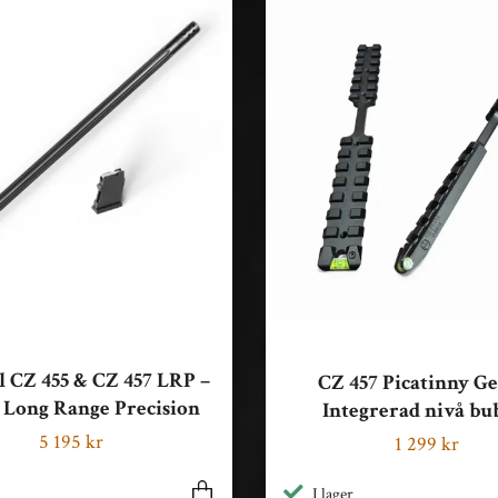
ll CZ 455 & CZ 457 LRP –
CZ 457 Picatinny Ge
 Long Range Precision
Integrerad nivå bu
5 195 kr
1 299 kr
I lager