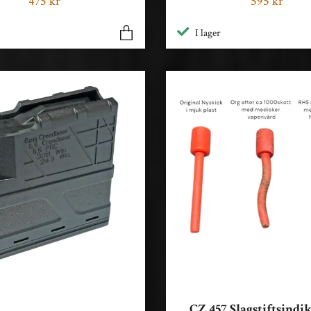
475 kr
595 kr
I lager
CZ 457 Slagstiftsindik