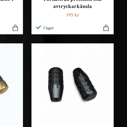
avtryckarkänsla
195 kr
I lager