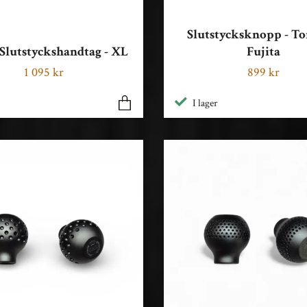
Slutstycksknopp - T
 Slutstyckshandtag - XL
Fujita
1 095 kr
899 kr
I lager