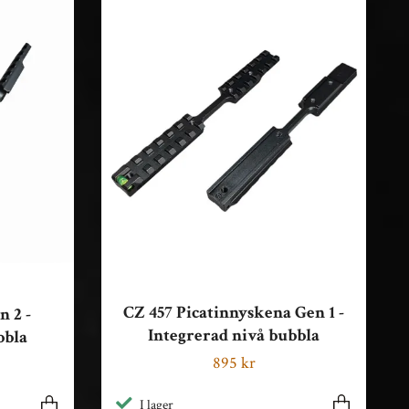
CZ 457 Picatinnyskena Gen 1 -
n 2 -
Integrerad nivå bubbla
bbla
895 kr
I lager