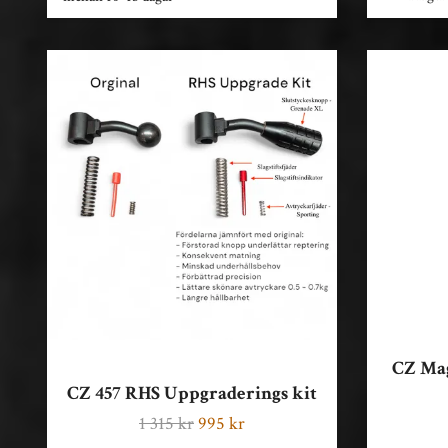
CZ Mag
CZ 457 RHS Uppgraderings kit
1 315 kr
995 kr