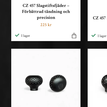
CZ 457 Slagstiftsfjäder –
Förbättrad tändning och
precision
CZ 457
225 kr
I lager
I lager