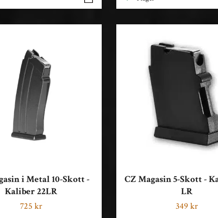
asin i Metal 10-Skott -
CZ Magasin 5-Skott - Ka
Kaliber 22LR
LR
725 kr
349 kr