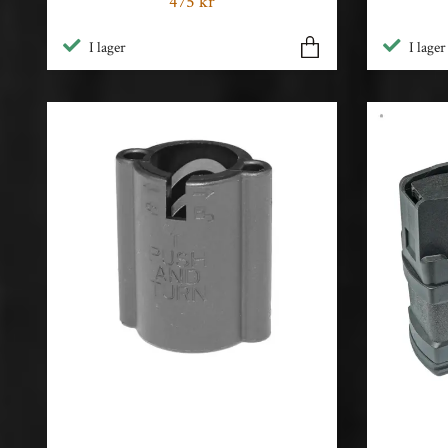
475 kr
I lager
I lager