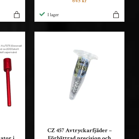
645 kr
I lager
CZ 457 Avtryckarfjäder –
ator i
Förbättrad precision och