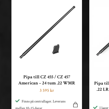
Pipa till CZ 455 / CZ 457
American – 24 tum .22 WMR
Pipa ti
.22 LR
3 595 kr
Finns på centrallager. Leverans
I lager
mellan 10-15 dagar