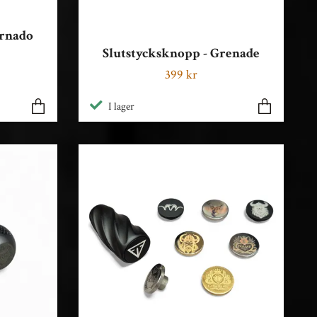
ornado
Slutstycksknopp - Grenade
399 kr
I lager