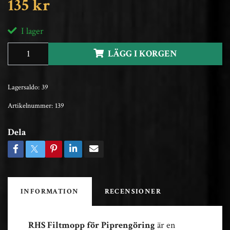
135 kr
I lager
LÄGG I KORGEN
Lagersaldo:
39
Artikelnummer:
139
Dela
INFORMATION
RECENSIONER
RHS Filtmopp för Piprengöring
är en