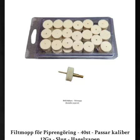
Filtmopp för Piprengöring - 40st - Passar kaliber
12Ga - Slug - Hagelvapen