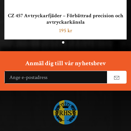
CZ 457 Avtryckarfjäder – Förbättrad precision och
avtryckarkänsla
195 kr
Anmäl dig till vår nyhetsbrev