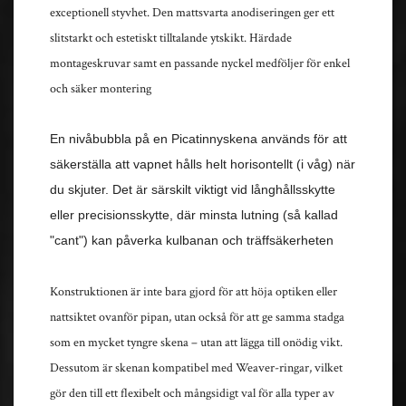
exceptionell styvhet. Den mattsvarta anodiseringen ger ett
slitstarkt och estetiskt tilltalande ytskikt. Härdade
montageskruvar samt en passande nyckel medföljer för enkel
och säker montering
En nivåbubbla på en Picatinnyskena används för att
säkerställa att vapnet hålls helt horisontellt (i våg) när
du skjuter. Det är särskilt viktigt vid långhållsskytte
eller precisionsskytte, där minsta lutning (så kallad
"cant") kan påverka kulbanan och träffsäkerheten
Konstruktionen är inte bara gjord för att höja optiken eller
nattsiktet ovanför pipan, utan också för att ge samma stadga
som en mycket tyngre skena – utan att lägga till onödig vikt.
Dessutom är skenan kompatibel med Weaver-ringar, vilket
gör den till ett flexibelt och mångsidigt val för alla typer av