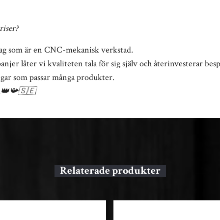
riser?
lag som är en CNC-mekanisk verkstad
.
r låter vi kvaliteten tala för sig själv och återinvesterar bes
ngar som passar många produkter.
i
👑📯🇸🇪