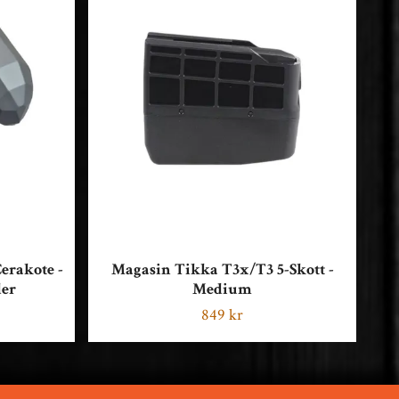
Cerakote -
Magasin Tikka T3x/T3 5-Skott -
der
Medium
T
849 kr