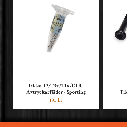
Tikka T3/T3x/T1x/CTR -
Avtryckarfjäder - Sporting
Tik
195 kr