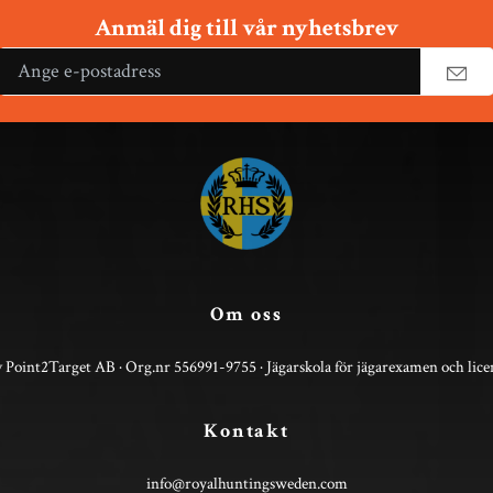
Anmäl dig till vår nyhetsbrev
Om oss
 Point2Target AB · Org.nr 556991-9755 · Jägarskola för jägarexamen och lice
Kontakt
info@royalhuntingsweden.com