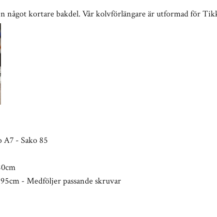
 en något kortare bakdel. Vår kolvförlängare är utformad för Ti
o A7 - Sako 85
180cm
 195cm - Medföljer passande skruvar