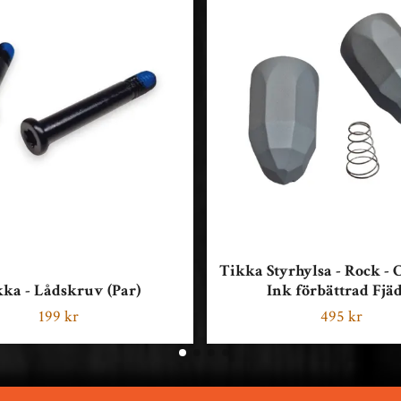
Tikka Styrhylsa - Rock - 
ka - Lådskruv (Par)
Ink förbättrad Fjä
199 kr
495 kr