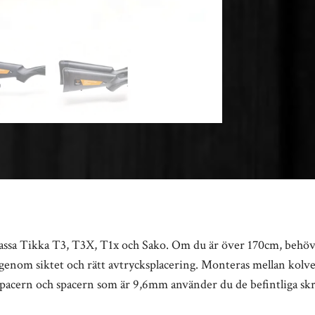
t passa Tikka T3, T3X, T1x och Sako. Om du är över 170cm, behö
kt genom siktet och rätt avtrycksplacering. Monteras mellan ko
acern och spacern som är 9,6mm använder du de befintliga sk