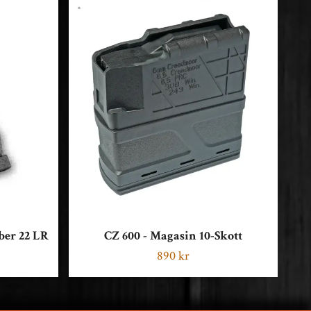
S
ber 22 LR
CZ 600 - Magasin 10-Skott
890 kr