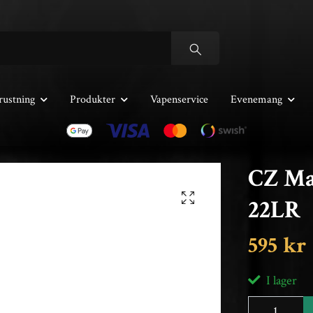
rustning
Produkter
Vapenservice
Evenemang
CZ Mag
22LR
595 kr
I lager