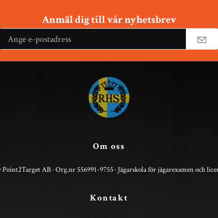
Anmäl dig till vår nyhetsbrev
Om oss
 Point2Target AB · Org.nr 556991-9755 · Jägarskola för jägarexamen och lice
Kontakt