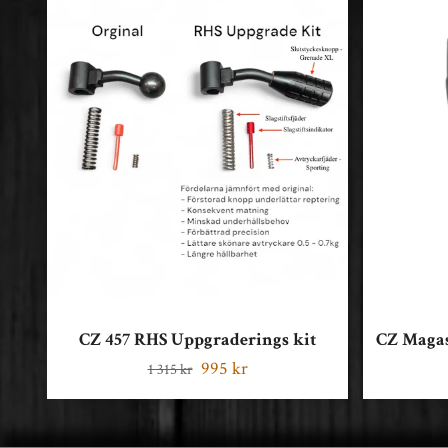
CZ 457 RHS Uppgraderings kit
CZ Magas
995 kr
1 315 kr