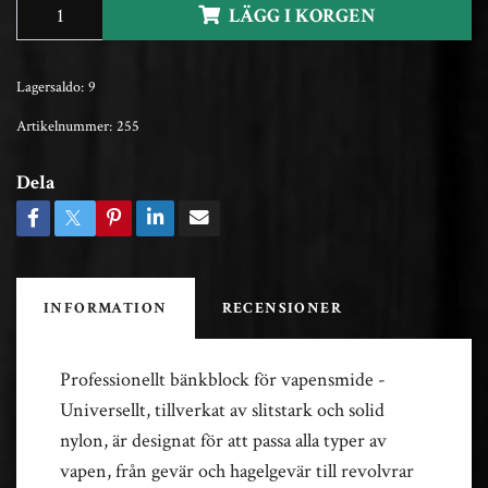
LÄGG I KORGEN
Lagersaldo:
9
Artikelnummer:
255
Dela
INFORMATION
RECENSIONER
Professionellt bänkblock för vapensmide -
Universellt, tillverkat av slitstark och solid
nylon, är designat för att passa alla typer av
vapen, från gevär och hagelgevär till revolvrar