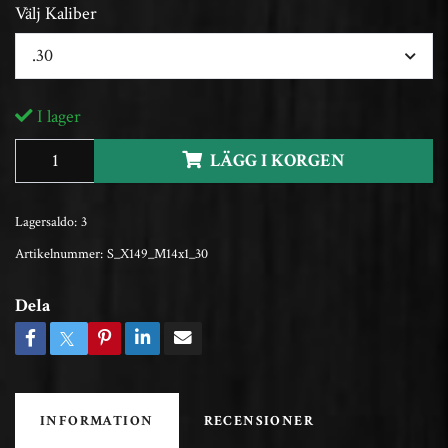
Välj Kaliber
.30
I lager
LÄGG I KORGEN
Lagersaldo:
3
Artikelnummer:
S_X149_M14x1_30
Dela
INFORMATION
RECENSIONER