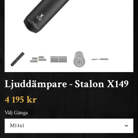
Ljuddämpare - Stalon X149
4 195 kr
Välj Gänga
M14x1