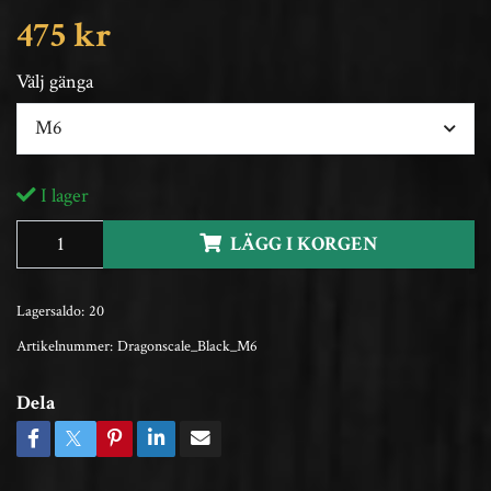
475 kr
Välj gänga
M6
I lager
LÄGG I KORGEN
Lagersaldo:
20
Artikelnummer:
Dragonscale_Black_M6
Dela