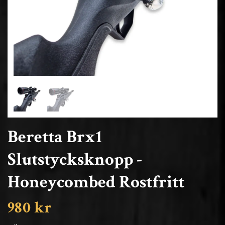
Beretta Brx1
Slutstycksknopp -
Honeycombed Rostfritt
980 kr