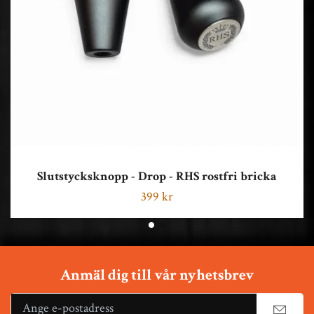
Slutstycksknopp - Drop - RHS rostfri bricka
399 kr
Anmäl dig till vår nyhetsbrev