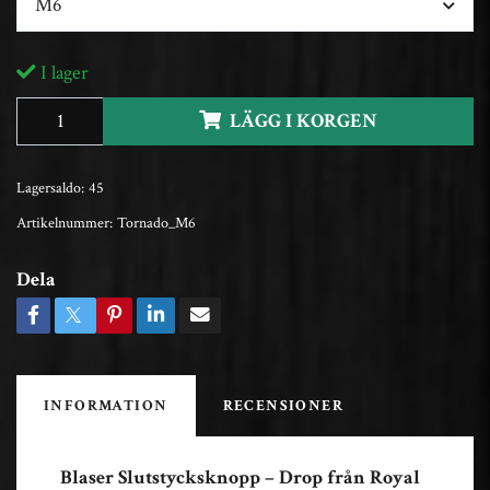
M6
I lager
LÄGG I KORGEN
Lagersaldo:
45
Artikelnummer:
Tornado_M6
Dela
INFORMATION
RECENSIONER
Blaser Slutstycksknopp – Drop från Royal