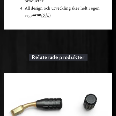
produkter.
All design och utveckling sker helt i egen
regi
👑📯🇸🇪