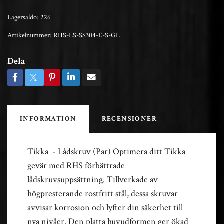
Lagersaldo:
226
Artikelnummer:
RHS-LS-SS304-E-S-GL
Dela
INFORMATION
RECENSIONER
Tikka - Lådskruv (Par) Optimera ditt Tikka
gevär med RHS förbättrade
lådskruvsuppsättning. Tillverkade av
högpresterande rostfritt stål, dessa skruvar
avvisar korrosion och lyfter din säkerhet till
nya nivåer. Den platta huvudformen ger ökad