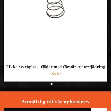
Tikka styrhylsa – fjäder med förstärkt återfjädring
165 kr
Anmäl dig till vår nyhetsbrev