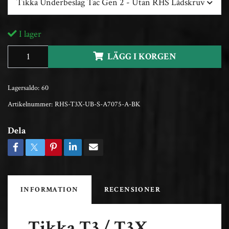
Tikka Underbeslag Tac Gen 2 - Utan RHS Lådskruv
I lager
LÄGG I KORGEN
Lagersaldo:
60
Artikelnummer:
RHS-T3X-UB-S-A7075-A-BK
Dela
INFORMATION
RECENSIONER
Tikka T3 / T3X