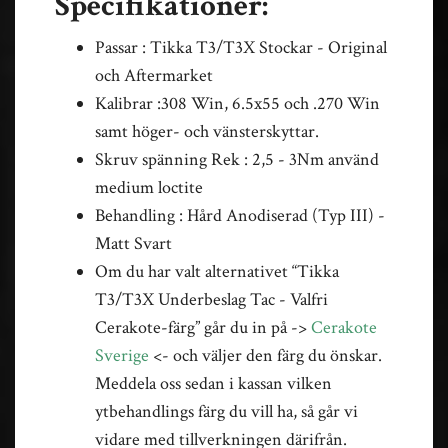
Specifikationer:
Passar : Tikka T3/T3X Stockar - Original
och Aftermarket
Kalibrar :308 Win, 6.5x55 och .270 Win
samt höger- och vänsterskyttar.
Skruv spänning Rek : 2,5 - 3Nm använd
medium loctite
Behandling : Hård Anodiserad (Typ III) -
Matt Svart
Om du har valt alternativet “Tikka
T3/T3X Underbeslag Tac - Valfri
Cerakote-färg” går du in på ->
Cerakote
Sverige
<- och väljer den färg du önskar.
Meddela oss sedan i kassan vilken
ytbehandlings färg du vill ha, så går vi
vidare med tillverkningen därifrån.