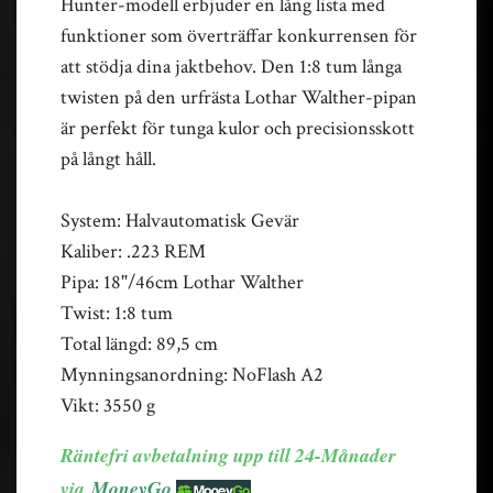
Hunter-modell erbjuder en lång lista med
funktioner som överträffar konkurrensen för
att stödja dina jaktbehov. Den 1:8 tum långa
twisten på den urfrästa Lothar Walther-pipan
är perfekt för tunga kulor och precisionsskott
på långt håll.
System: Halvautomatisk Gevär
Kaliber: .223 REM
Pipa: 18"/46cm Lothar Walther
Twist: 1:8 tum
Total längd: 89,5 cm
Mynningsanordning: NoFlash A2
Vikt: 3550 g
Räntefri avbetalning upp till 24-Månader
via
MoneyGo