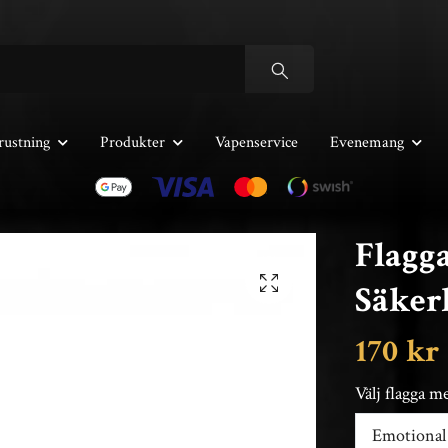
rustning
Produkter
Vapenservice
Evenemang
Flagga
Säkerh
170 kr
Välj flagga 
Emotional