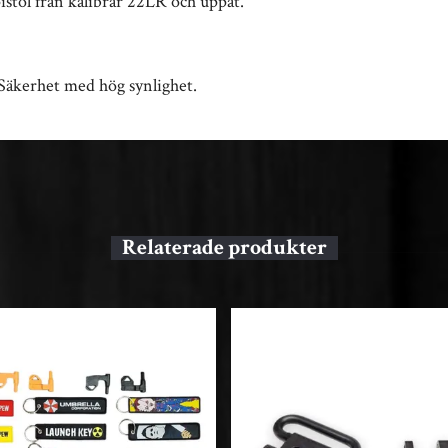
pistol från kalibrar 22LR och uppåt.
 Säkerhet med hög synlighet.