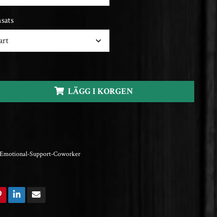
nsats
art
LÄGG I KORGEN
Emotional-Support-Coworker