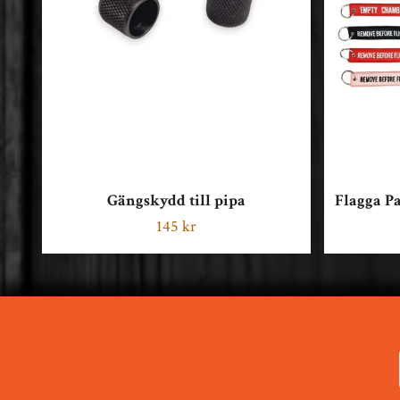
Gängskydd till pipa
Flagga P
145 kr