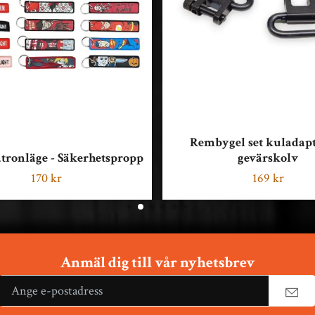
Rembygel set kuladapt
atronläge - Säkerhetspropp
gevärskolv
170 kr
169 kr
Anmäl dig till vår nyhetsbrev