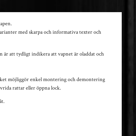
vapen.
varianter med skarpa och informativa texter och
 är att tydligt indikera att vapnet är oladdat och
 vilket möjliggör enkel montering och demontering
rida rattar eller öppna lock.
åt.