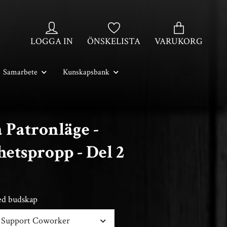
LOGGA IN
ÖNSKELISTA
VARUKORG
Samarbete
Kunskapsbank
 Patronläge -
etspropp - Del 2
med budskap
 Support Coworker