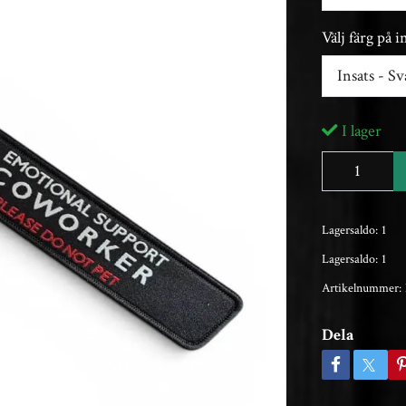
Välj färg på i
Insats - Sv
I lager
Lagersaldo:
1
Lagersaldo:
1
Artikelnummer:
Dela