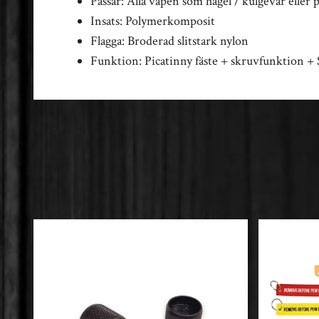
Passar: Alla vapen som hagel / kulgevär eller 
Insats: Polymerkomposit
Flagga: Broderad slitstark nylon
Funktion: Picatinny fäste + skruvfunktion +