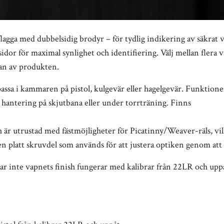
agga med dubbelsidig brodyr – för tydlig indikering av säkrat 
idor för maximal synlighet och identifiering. Välj mellan flera 
dan av produkten.
assa i kammaren på pistol, kulgevär eller hagelgevär. Funktionen
g, hantering på skjutbana eller under torrträning. Finns
och är utrustad med fästmöjligheter för Picatinny/Weaver-räls,
en platt skruvdel som används för att justera optiken genom att v
dar inte vapnets finish fungerar med kalibrar från 22LR och upp