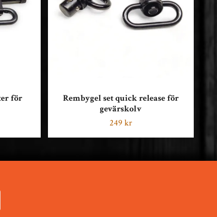
er för
Rembygel set quick release för
gevärskolv
249 kr