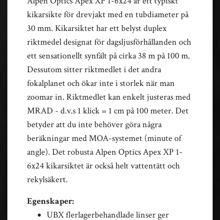
Alpen Optics Apex XP 1-6x24 är ett typiskt
kikarsikte för drevjakt med en tubdiameter på
30 mm. Kikarsiktet har ett belyst duplex
riktmedel designat för dagsljusförhållanden och
ett sensationellt synfält på cirka 38 m på 100 m.
Dessutom sitter riktmedlet i det andra
fokalplanet och ökar inte i storlek när man
zoomar in. Riktmedlet kan enkelt justeras med
MRAD - d.v.s 1 klick = 1 cm på 100 meter. Det
betyder att du inte behöver göra några
beräkningar med MOA-systemet (minute of
angle). Det robusta Alpen Optics Apex XP 1-
6x24 kikarsiktet är också helt vattentätt och
rekylsäkert.
Egenskaper:
UBX flerlagerbehandlade linser ger