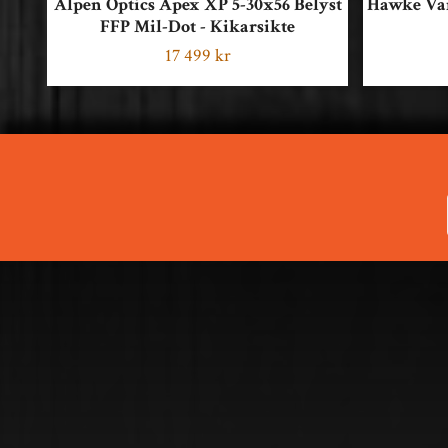
Alpen Optics Apex XP 5-30x56 Belyst
Hawke Van
FFP Mil-Dot - Kikarsikte
17 499 kr