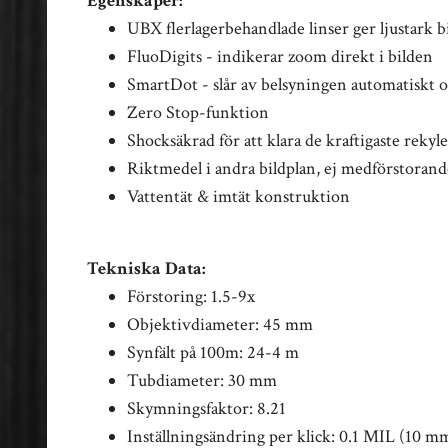
Egenskaper:
UBX flerlagerbehandlade linser ger ljustark b
FluoDigits - indikerar zoom direkt i bilden
SmartDot - slår av belsyningen automatiskt 
Zero Stop-funktion
Shocksäkrad för att klara de kraftigaste rekyl
Riktmedel i andra bildplan, ej medförstorand
Vattentät & imtät konstruktion
Tekniska Data:
Förstoring: 1.5-9x
Objektivdiameter: 45 mm
Synfält på 100m: 24-4 m
Tubdiameter: 30 mm
Skymningsfaktor: 8.21
Inställningsändring per klick: 0.1 MIL (10 m