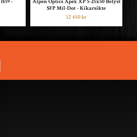
 H59 -
Alpen Optics Apex XP 5-25x50 Belyst
Al
SFP Mil-Dot - Kikarsikte
12 450 kr