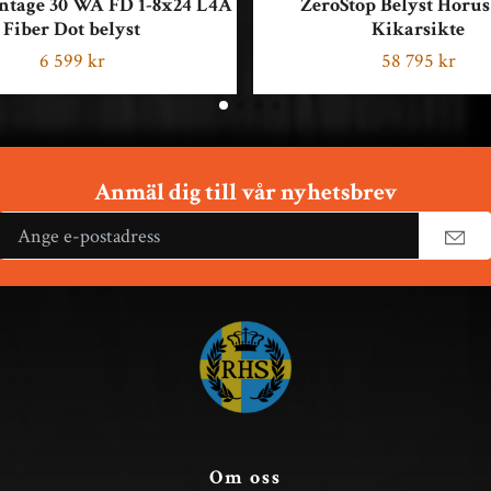
tage 30 WA FD 1-8x24 L4A
ZeroStop Belyst Horus
Fiber Dot belyst
Kikarsikte
6 599 kr
58 795 kr
Anmäl dig till vår nyhetsbrev
Om oss