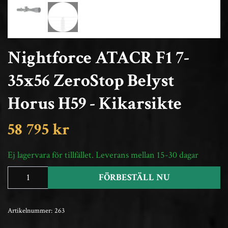
Nightforce ATACR F1 7-
35x56 ZeroStop Belyst
Horus H59 - Kikarsikte
58 795 kr
Ej lagervara för tillfället. Leverans mellan 15-30 dagar
FÖRBESTÄLL NU
Artikelnummer:
263