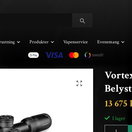
rustning
Produkter
Vapenservice
Evenemang
Vorte
Belys
13 675 
I lager