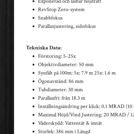
Exponerad och låsbar höjdratt
RevStop Zero-system
Snabbfokus
Parallaxjustering, sidofokus
Tekniska Data:
Förstoring: 5-25x
Objektivdiameter: 50 mm
Synfält på 100m: 5x: 7.9 m 25x: 1.6 m
Ögonavstånd: 86 mm
Tubdiameter: 30 mm
Parallaxfri: från 18.3 m
Inställningsändring per klick: 0.1 MRAD (1
Maximal Höjd/Vind Justering: 20 MRAD / 
Väderskydd: Vattentät & imtät
Storlek: 386 mm i Längd