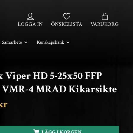
LOGGA IN
ÖNSKELISTA
VARUKORG
Samarbete
Kunskapsbank
x Viper HD 5-25x50 FFP
t VMR-4 MRAD Kikarsikte
kr
LÄGG I KORGEN