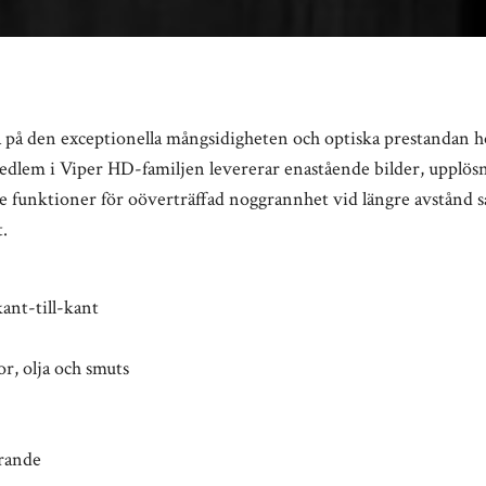
å på den exceptionella mångsidigheten och optiska prestandan ho
dlem i Viper HD-familjen levererar enastående bilder, upplösning
e funktioner för oöverträffad noggrannhet vid längre avstånd sam
.
kant-till-kant
r, olja och smuts
orande