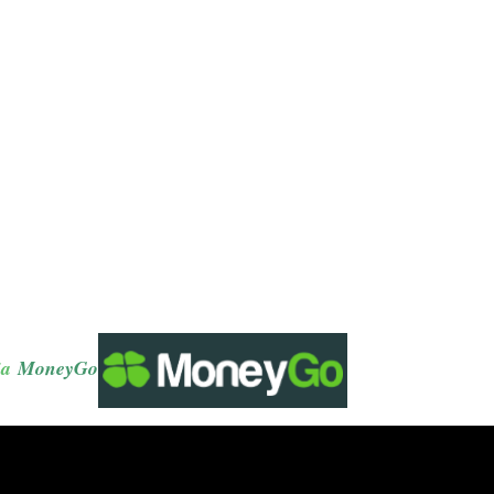
ia
MoneyGo