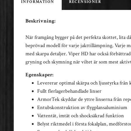
INFORMATION
RECENSIONER
Beskrivning:
När framgång bygger på det perfekta skottet, lita d
beprövad modell för varje jakttillämpning. Varje me
med skarpa detaljer. Viper HD har också förbättrad
gryning och skymning när viltet är som mest aktivt
Egenskaper:
Levererar optimal skärpa och ljusstyrka från 
Fullt flerlagerbehandlade linser
ArmorTek skyddar de yttre linserna från repo
Entubskonstruktion av flygplansaluminium
Vattentät, imtät och shocksäkrad funktion
Belyst riktmedel i första fokalplan, medförst