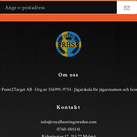
Om oss
 Point2Target AB · Org.nr 556991-9755 · Jägarskola för jägarexamen och lice
Kontakt
info@royalhuntingsweden.com
0760-001141
Ridspögatan 17, 213 77 Malmö