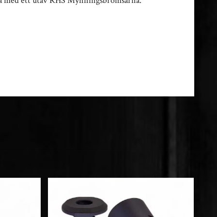
dera med ett utav RHS Mynningsbromsarna.