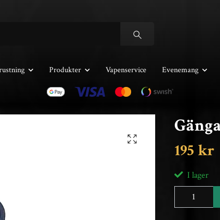
rustning
Produkter
Vapenservice
Evenemang
Gänga
195 kr
I lager