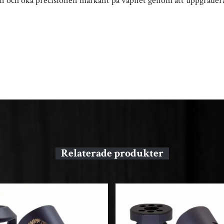
kylen och öka precisionen markant på vapnet genom att uppgra