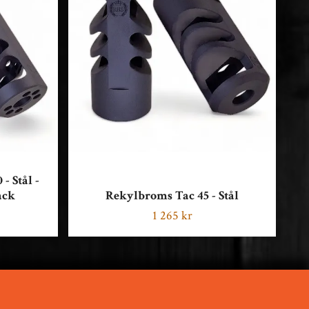
- Stål -
ack
Rekylbroms Tac 45 - Stål
1 265 kr