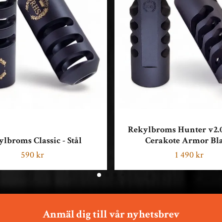
Rekylbroms Hunter v2.0 
lbroms Classic - Stål
Cerakote Armor Bl
590 kr
1 490 kr
Anmäl dig till vår nyhetsbrev