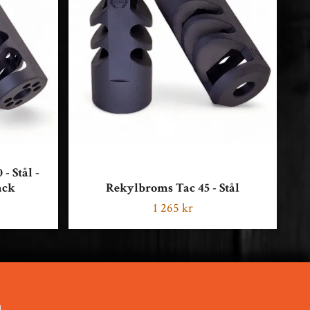
- Stål -
ack
Rekylbroms Tac 45 - Stål
1 265 kr