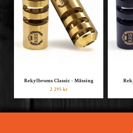
Rekylbroms Classic - Mässing
Reky
2 295 kr