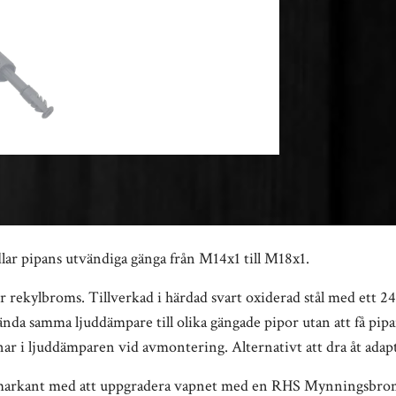
r pipans utvändiga gänga från M14x1 till M18x1.
er rekylbroms. Tillverkad i härdad svart oxiderad stål med ett
vända samma ljuddämpare till olika gängade pipor utan att få pi
tnar i ljuddämparen vid avmontering. Alternativt att dra åt adap
n markant med att uppgradera vapnet med en RHS Mynningsbro