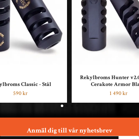
Rekylbroms Hunter v2.0 
lbroms Classic - Stål
Cerakote Armor Bl
590 kr
1 490 kr
Anmäl dig till vår nyhetsbrev