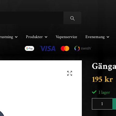
rustning
Produkter
Vapenservice
Evenemang
Gäng
195 kr
I lager