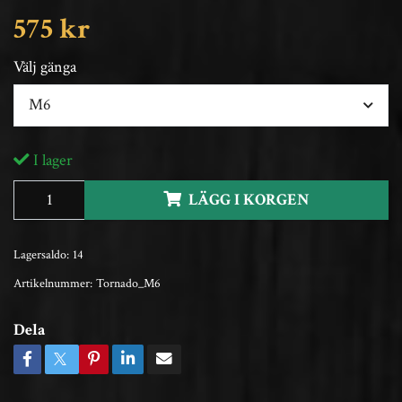
575 kr
Välj gänga
M6
I lager
LÄGG I KORGEN
Lagersaldo:
14
Artikelnummer:
Tornado_M6
Dela