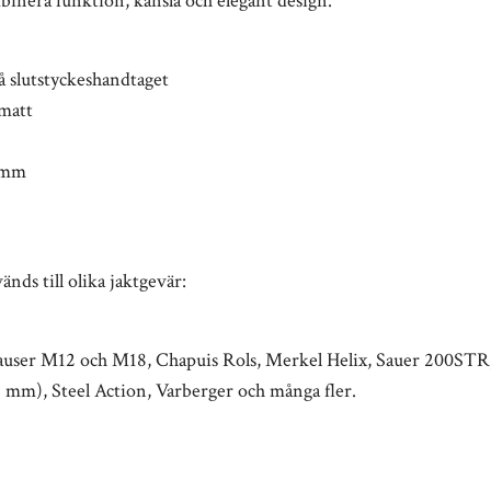
mbinera funktion, känsla och elegant design.
å slutstyckeshandtaget
 matt
4mm
nds till olika jaktgevär:
user M12 och M18, Chapuis Rols, Merkel Helix, Sauer 200STR, 
5 mm), Steel Action, Varberger och många fler.