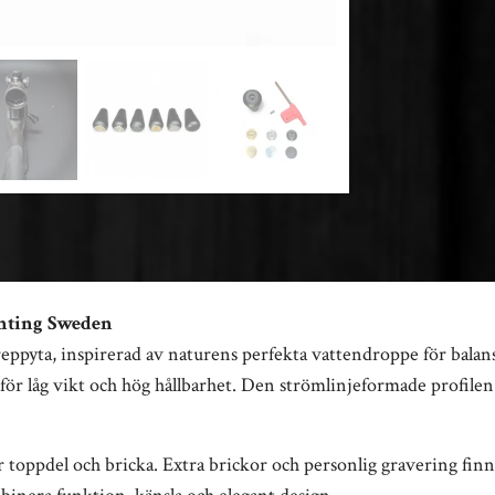
unting Sweden
ppyta, inspirerad av naturens perfekta vattendroppe för balans
ör låg vikt och hög hållbarhet. Den strömlinjeformade profilen 
 toppdel och bricka. Extra brickor och personlig gravering finns