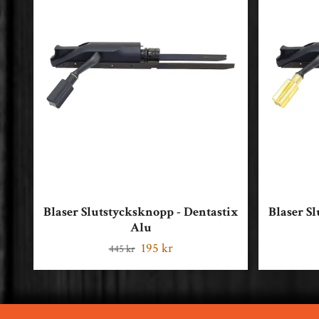
Blaser Slutstycksknopp - Dentastix
Blaser S
Alu
195 kr
445 kr