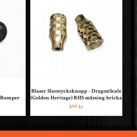
Bla
Blaser Slutstycksknopp - DragonScale
(Gol
- Bumper
(Golden Heritage) RHS mässing bricka
899 kr