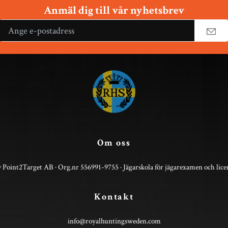
Anmäl dig till vår nyhetsbrev
Om oss
 Point2Target AB · Org.nr 556991-9755 · Jägarskola för jägarexamen och lice
Kontakt
info@royalhuntingsweden.com