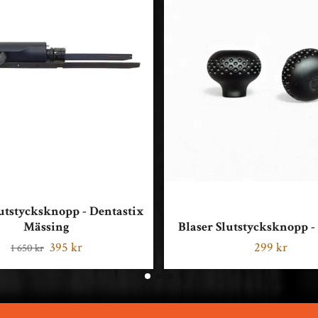
lutstycksknopp - Dentastix
Mässing
Blaser Slutstycksknopp 
395 kr
299 kr
1 650 kr