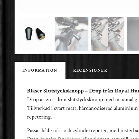
INFORMATION
RECENSIONER
Blaser Slutstycksknopp – Drop från Royal H
Drop är en stilren slutstycksknopp med maximal gre
Tillverkad i svart matt, hårdanodiserad aluminium f
repetering.
Passar både rak- och cylinderrepeter, med justerbar