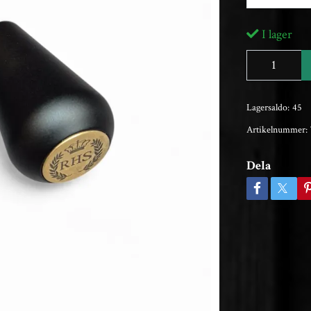
I lager
Lagersaldo:
45
Artikelnummer:
Dela