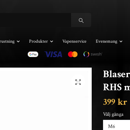
rustning
Produkter
Vapenservice
Evenemang
Blaser
RHS m
399 kr
Välj gänga
M6