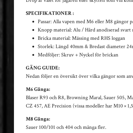
Drop är valet för jägaren eller skytten som vill ko
SPECIFIKATIONER :
Passar: Alla vapen med M6 eller M8 gängor p
Knopp material: Alu / Hård anodiserad svart
Bricka material: Mässing med RHS loggan
Storlek: Längd 40mm & Bredast diameter 2
Medföljer: Skruv + Nyckel för brickan
GÄNG GUIDE:
Nedan följer en översikt över vilka gängor som anvä
M6 Gänga:
Blaser R93 och R8, Browning Maral, Sauer 505, Ma
CZ 457, AE Precision (vissa modeller har M10 × 1,
M8 Gänga:
Sauer 100/101 och 404 och många fler.